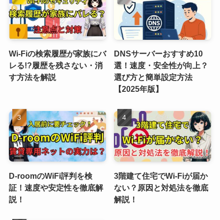
Wi-Fiの検索履歴が家族にバ
DNSサーバーおすすめ10
レる!?履歴を残さない・消
選！速度・安全性が向上？
す方法を解説
選び方と簡単設定方法
【2025年版】
D-roomのWiFi評判を検
3階建て住宅でWi-Fiが届か
証！速度や安定性を徹底解
ない？原因と対処法を徹底
説！
解説！